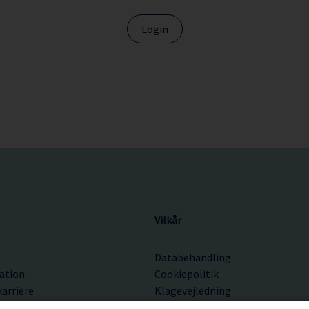
Login
Vilkår
Databehandling
ation
Cookiepolitik
karriere
Klagevejledning
rvice
Booking