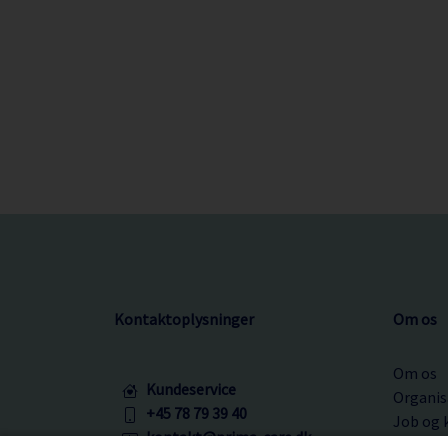
Kontaktoplysninger
Om os
Om os
Kundeservice
Organis
+45 78 79 39 40
Job og 
kontakt@prima-care.dk
Kundese