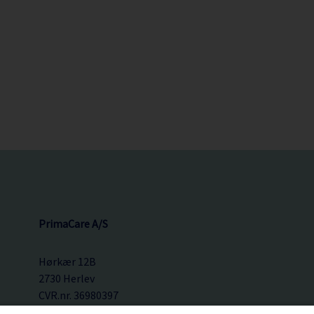
PrimaCare A/S
Hørkær 12B
2730 Herlev
CVR.nr. 36980397