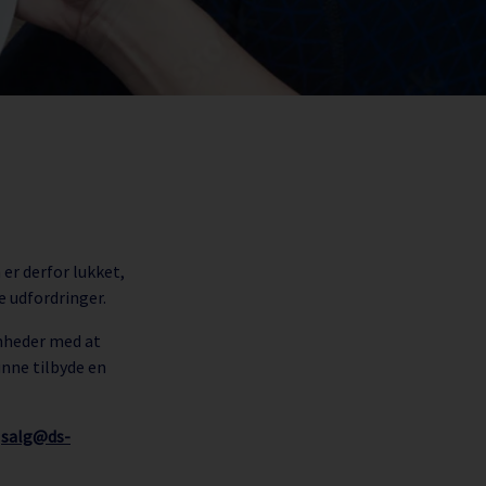
er derfor lukket,
 udfordringer.
omheder med at
unne tilbyde en
å
salg@ds-