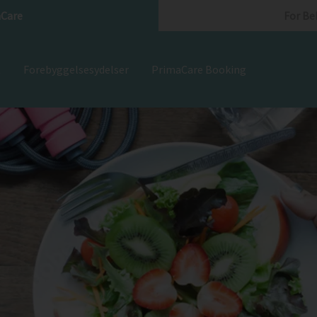
Care
For Be
t
Forebyggelsesydelser
PrimaCare Booking