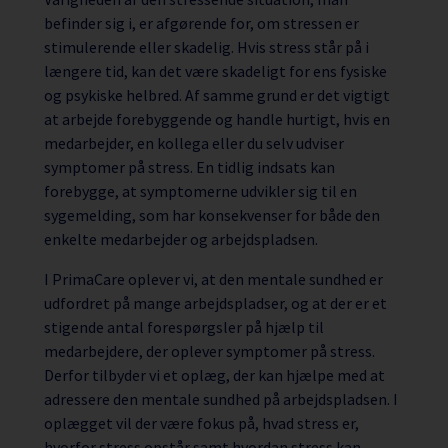
befinder sig i, er afgørende for, om stressen er
stimulerende eller skadelig. Hvis stress står på i
længere tid, kan det være skadeligt for ens fysiske
og psykiske helbred. Af samme grund er det vigtigt
at arbejde forebyggende og handle hurtigt, hvis en
medarbejder, en kollega eller du selv udviser
symptomer på stress. En tidlig indsats kan
forebygge, at symptomerne udvikler sig til en
sygemelding, som har konsekvenser for både den
enkelte medarbejder og arbejdspladsen.
I PrimaCare oplever vi, at den mentale sundhed er
udfordret på mange arbejdspladser, og at der er et
stigende antal forespørgsler på hjælp til
medarbejdere, der oplever symptomer på stress.
Derfor tilbyder vi et oplæg, der kan hjælpe med at
adressere den mentale sundhed på arbejdspladsen. I
oplægget vil der være fokus på, hvad stress er,
hvorfor stress opstår samt hvordan stress kan