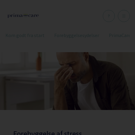
×
Kom godt fra start
Forebyggelsesydelser
PrimaCare 
Forebyggelse af stress